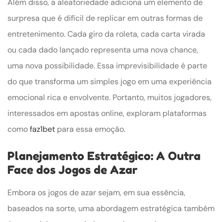
Além disso, a aleatoriedade adiciona um elemento de
surpresa que é difícil de replicar em outras formas de
entretenimento. Cada giro da roleta, cada carta virada
ou cada dado lançado representa uma nova chance,
uma nova possibilidade. Essa imprevisibilidade é parte
do que transforma um simples jogo em uma experiência
emocional rica e envolvente. Portanto, muitos jogadores,
interessados em apostas online, exploram plataformas
como
faz1bet
para essa emoção.
Planejamento Estratégico: A Outra
Face dos Jogos de Azar
Embora os jogos de azar sejam, em sua essência,
baseados na sorte, uma abordagem estratégica também