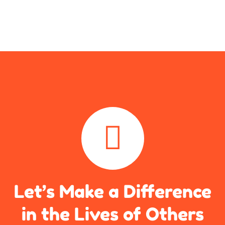
Let’s Make a Difference
in
the Lives of Others