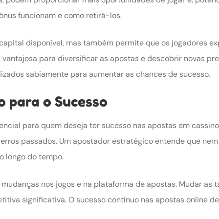
nus funcionam e como retirá-los.
 capital disponível, mas também permite que os jogadores 
ia vantajosa para diversificar as apostas e descobrir novas 
lizados sabiamente para aumentar as chances de sucesso.
o para o Sucesso
encial para quem deseja ter sucesso nas apostas em cassinos 
 erros passados. Um apostador estratégico entende que nem 
ao longo do tempo.
e mudanças nos jogos e na plataforma de apostas. Mudar as 
tiva significativa. O sucesso contínuo nas apostas online