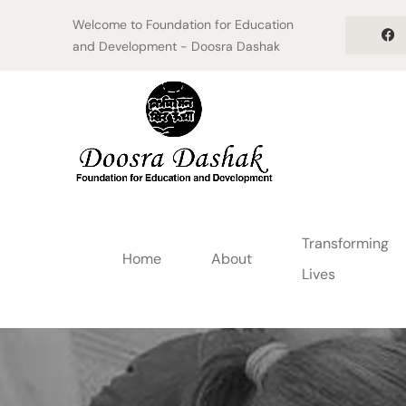
Welcome to Foundation for Education
and Development - Doosra Dashak
Transforming
Home
About
Lives