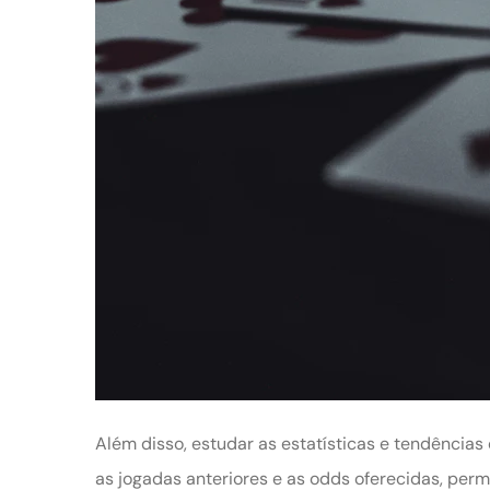
Além disso, estudar as estatísticas e tendência
as jogadas anteriores e as odds oferecidas, per