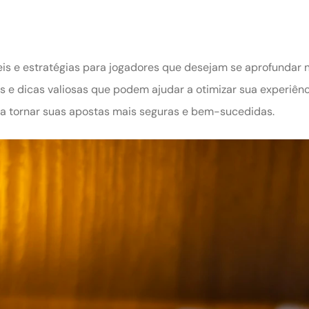
eis e estratégias para jogadores que desejam se aprofundar 
s e dicas valiosas que podem ajudar a otimizar sua experiênc
a tornar suas apostas mais seguras e bem-sucedidas.