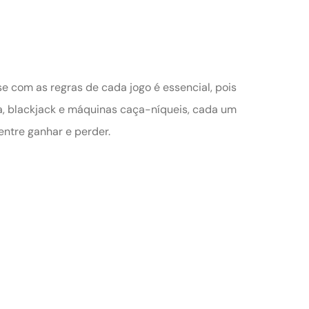
e com as regras de cada jogo é essencial, pois
ta, blackjack e máquinas caça-níqueis, cada um
entre ganhar e perder.