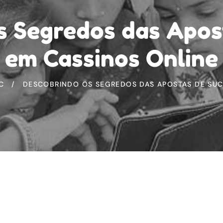
s Segredos das Apos
em Cassinos Online
C
DESCOBRINDO OS SEGREDOS DAS APOSTAS DE SUC