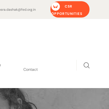
CSR
sra.dashak@fed.org.in
OPPORTUNITIES
9
Contact