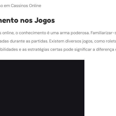
o em Cassinos Online
mento nos Jogos
 online, o conhecimento é uma arma poderosa. Familiarizar-s
adas durante as partidas. Existem diversos jogos, como role
idades e as estratégias certas pode significar a diferença 