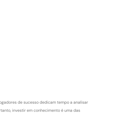
s jogadores de sucesso dedicam tempo a analisar
ortanto, investir em conhecimento é uma das