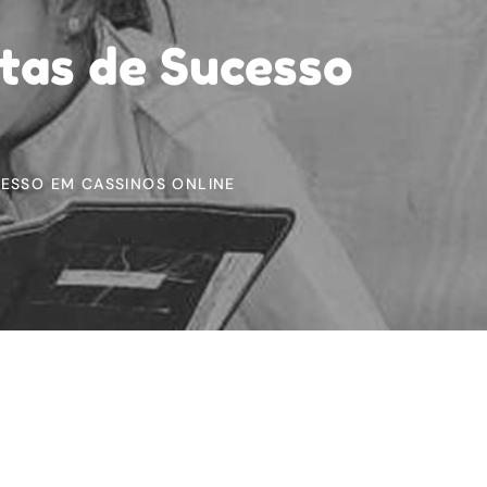
tas de Sucesso
ESSO EM CASSINOS ONLINE